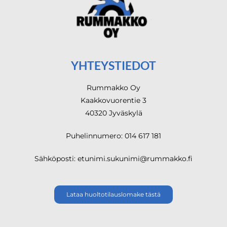
YHTEYSTIEDOT
Rummakko Oy
Kaakkovuorentie 3
40320 Jyväskylä
Puhelinnumero: 014 617 181
Sähköposti: etunimi.sukunimi@rummakko.fi
Lataa huoltotilauslomake tästä