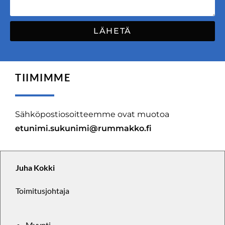
LÄHETÄ
TIIMIMME
Sähköpostiosoitteemme ovat muotoa
etunimi.sukunimi@rummakko.fi
Juha Kokki
Toimitusjohtaja
Myynti