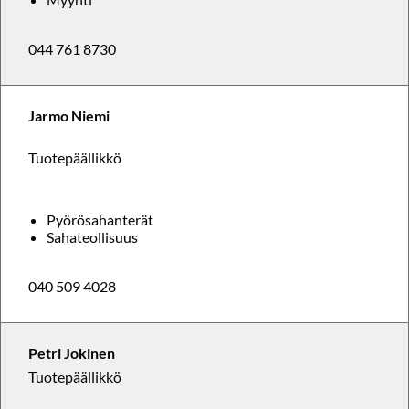
044 761 8730
Jarmo Niemi
Tuotepäällikkö
Pyörösahanterät
Sahateollisuus
040 509 4028
Petri Jokinen
Tuotepäällikkö