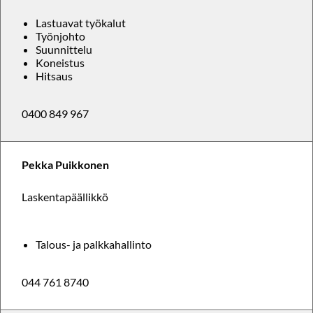
Lastuavat työkalut
Työnjohto
Suunnittelu
Koneistus
Hitsaus
0400 849 967
Pekka Puikkonen
Laskentapäällikkö
Talous- ja palkkahallinto
044 761 8740