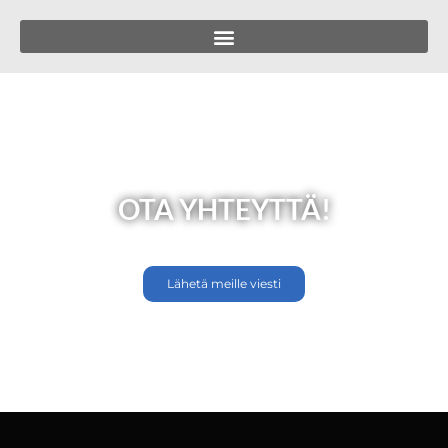
OTA YHTEYTTÄ!
Lähetä meille viesti