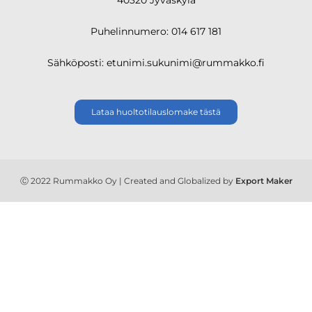
40320 Jyväskylä
Puhelinnumero: 014 617 181
Sähköposti: etunimi.sukunimi@rummakko.fi
Lataa huoltotilauslomake tästä
Ⓒ 2022 Rummakko Oy | Created and Globalized by
Export Maker