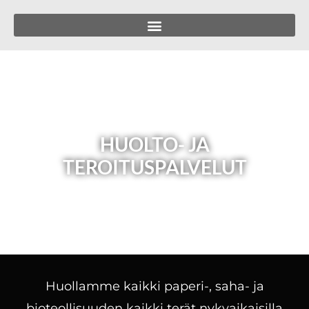
HUOLTO- JA
TEROITUSPALVELUT
Huollamme kaikki paperi-, saha- ja
bioteollisuuden kaikki terät nykyaikaisilla